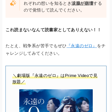
れぞれの想いを知るとき
涙腺が崩壊
する
ので覚悟して読んでください。
これ読まないなんて読書家としてありえない！！
たとえ、戦争系が苦手でもぜひ
『永遠のゼロ』
をチ
ャレンジしてみてください。
＼劇場版『永遠のゼロ』はPrime Videoで見
放題／