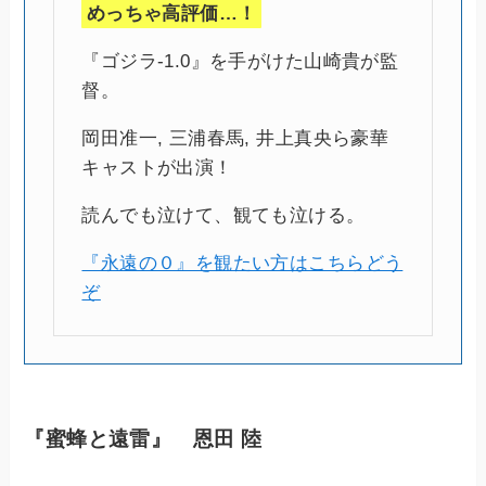
めっちゃ高評価…！
『ゴジラ-1.0』を手がけた山崎貴が監
督。
岡田准一, 三浦春馬, 井上真央ら豪華
キャストが出演！
読んでも泣けて、観ても泣ける。
『永遠の０』を観たい方はこちらどう
ぞ
『蜜蜂と遠雷』 恩田 陸