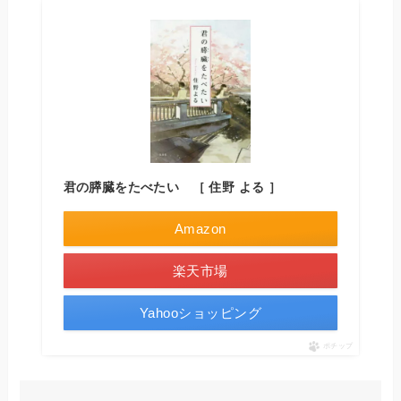
君の膵臓をたべたい ［ 住野 よる ］
Amazon
楽天市場
Yahooショッピング
ポチップ