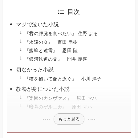
目次
マジで泣いた小説
『君の膵臓を食べたい』 住野 よる
『永遠の０』 百田 尚樹
『蜜蜂と遠雷』 恩田 陸
『銀河鉄道の父』 門井 慶喜
切なかった小説
『猫を抱いて像と泳ぐ』 小川 洋子
教養が身についた小説
『楽園のカンヴァス』 原田 マハ
『暗幕のゲルニカ』 原田 マハ
もっと見る