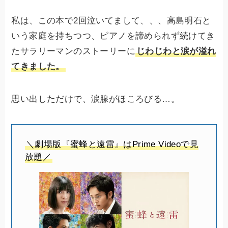
私は、この本で2回泣いてまして、、、高島明石と
いう家庭を持ちつつ、ピアノを諦められず続けてき
たサラリーマンのストーリーに
じわじわと涙が溢れ
てきました。
思い出しただけで、涙腺がほころびる…。
＼劇場版『蜜蜂と遠雷』はPrime Videoで見
放題／