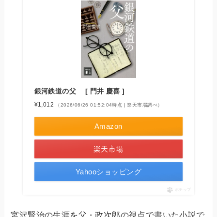
銀河鉄道の父 [ 門井 慶喜 ]
¥1,012
（2026/06/26 01:52:04時点 | 楽天市場調べ）
Amazon
楽天市場
Yahooショッピング
ポチップ
宮沢賢治の生涯を父・政次郎の視点で書いた小説で