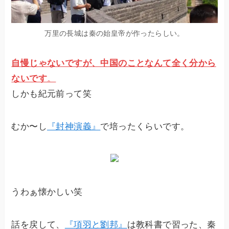
万里の長城は秦の始皇帝が作ったらしい。
自慢じゃないですが、中国のことなんて全く分から
ないです
。
しかも紀元前って笑
むか〜し
『封神演義』
で培ったくらいです。
うわぁ懐かしい笑
話を戻して、
『項羽と劉邦』
は教科書で習った、秦