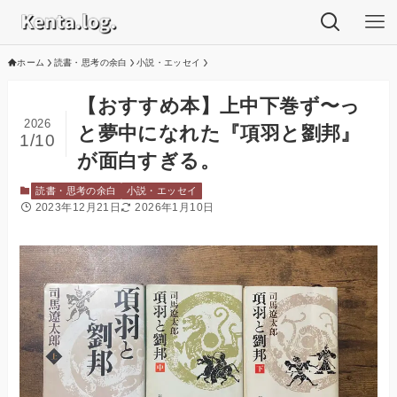
ホーム
読書・思考の余白
小説・エッセイ
【おすすめ本】上中下巻ず〜っ
2026
と夢中になれた『項羽と劉邦』
1/10
が面白すぎる。
読書・思考の余白
小説・エッセイ
2023年12月21日
2026年1月10日