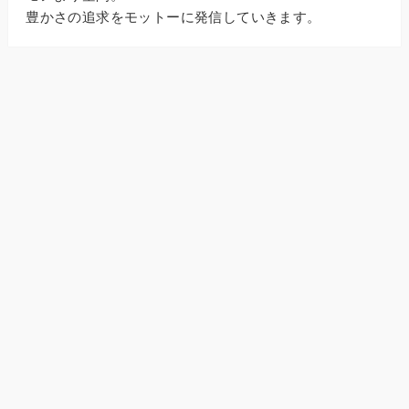
豊かさの追求をモットーに発信していきます。
人気記事
【『楽園のカンヴァス』を読む
人へ】作中の24枚の絵をまとめ
ました
2024年3月20日
【疲れたときはこの本！】さく
らももこさんの傑作エッセイ６
選をご紹介
2024年3月30日
【期待と全然違う】『成瀬は天
下を取りにいく』の感想・レビ