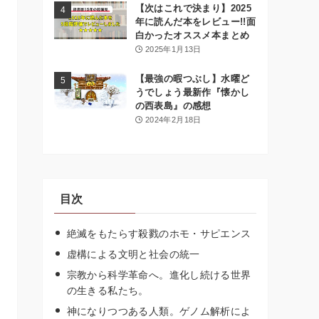
【次はこれで決まり】2025
年に読んだ本をレビュー!!面
白かったオススメ本まとめ
2025年1月13日
【最強の暇つぶし】水曜ど
うでしょう最新作『懐かし
の西表島』の感想
2024年2月18日
目次
絶滅をもたらす殺戮のホモ・サピエンス
虚構による文明と社会の統一
宗教から科学革命へ。進化し続ける世界
の生きる私たち。
神になりつつある人類。ゲノム解析によ