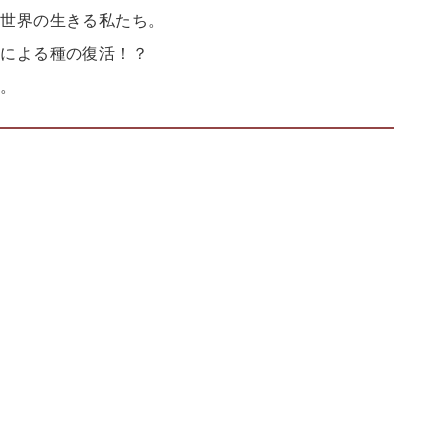
る世界の生きる私たち。
析による種の復活！？
本。