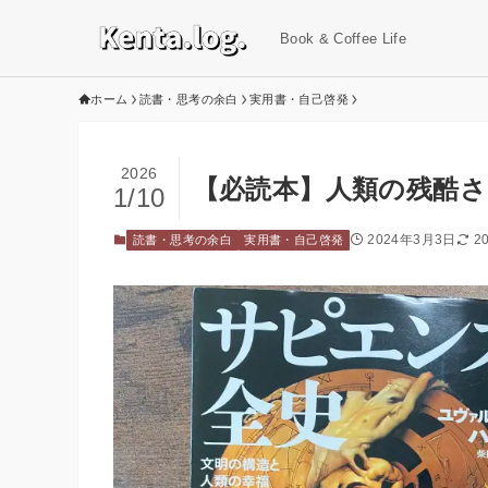
Book & Coffee Life
ホーム
読書・思考の余白
実用書・自己啓発
2026
【必読本】人類の残酷
1/10
2024年3月3日
2
読書・思考の余白
実用書・自己啓発