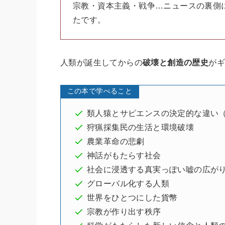
宗教・資本主義・戦争…ニュースの裏側
たです。
人類が誕生してからの
破壊と創造の歴史
が
この本で学べること
類人猿とサピエンスの決定的な違い
狩猟採集民の生活と環境破壊
農業革命の悲劇
神話がもたらす社会
社会に浸透する真実っぽい嘘の広が
グローバル化する人類
世界をひとつにした貨幣
宗教が作り出す秩序